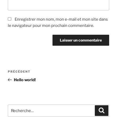
Enregistrer mon nom, mon e-mail et mon site dans
le navigateur pour mon prochain commentaire.
Navigation
Article
PRÉCÉDENT
de
précédent
Hello world!
l’article
Recherche
Recher
pour